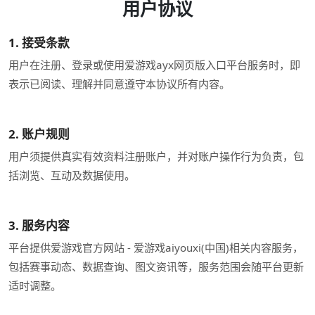
用户协议
1. 接受条款
用户在注册、登录或使用爱游戏ayx网页版入口平台服务时，即
表示已阅读、理解并同意遵守本协议所有内容。
2. 账户规则
用户须提供真实有效资料注册账户，并对账户操作行为负责，包
括浏览、互动及数据使用。
3. 服务内容
平台提供爱游戏官方网站 - 爱游戏aiyouxi(中国)相关内容服务，
包括赛事动态、数据查询、图文资讯等，服务范围会随平台更新
适时调整。