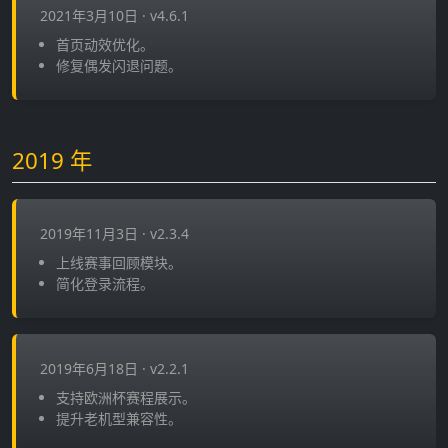
2021年3月10日 · v4.6.1
首页动效优化。
修复偶发闪退问题。
2019 年
2019年11月3日 · v2.3.4
上线赛事回顾模块。
简化登录流程。
2019年6月18日 · v2.2.1
支持欧洲杯赛程展示。
提升老机型兼容性。