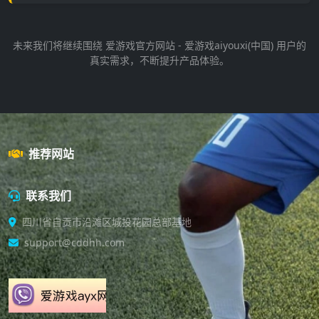
未来我们将继续围绕 爱游戏官方网站 - 爱游戏aiyouxi(中国) 用户的
真实需求，不断提升产品体验。
推荐网站
联系我们
四川省自贡市沿滩区城投花园总部基地
support@cddhh.com